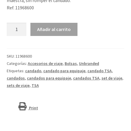
maestra, sin romper el candado.
Ref. 11968600
Candado
Añadir al carrito
para
equipaje
TSA
"Kingsford"
SKU:
11968600
cantidad
Categorías:
Accesorios de viaje
,
Bolsas
,
Unbranded
Etiquetas:
candado
,
candado para equipaje
,
candado TSA
,
candados
,
candados para equipaje
,
candados TSA
,
set de viaje
,
sets de viaje
,
TSA
Print