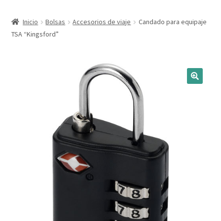
Expandi
Marcas
Inicio
Bolsas
Accesorios de viaje
Candado para equipaje
el
TSA “Kingsford”
menú
Expandi
Catálogo
hijo
el
menú
Más ideas
hijo
Técnicas del grabado
Contactar
Buscar