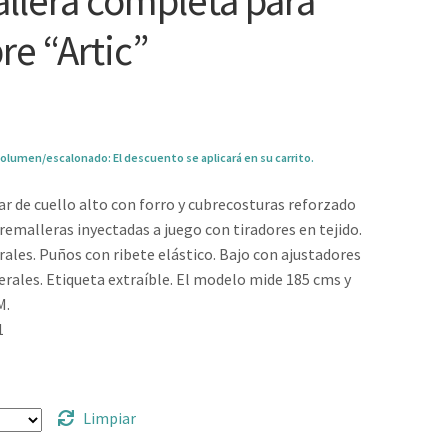
llera completa para
e “Artic”
olumen/escalonado: El descuento se aplicará en su carrito.
r de cuello alto con forro y cubrecosturas reforzado
emalleras inyectadas a juego con tiradores en tejido.
erales. Puños con ribete elástico. Bajo con ajustadores
terales. Etiqueta extraíble. El modelo mide 185 cms y
M.
1
Limpiar