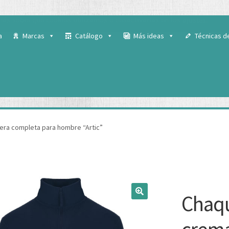
 para ofrecerte la mejor experiencia en nuestra web.
ás sobre qué cookies utilizamos o desactivarlas en los
ajustes
.
a
Marcas
Catálogo
Más ideas
Técnicas d
lera completa para hombre “Artic”
Chaqu