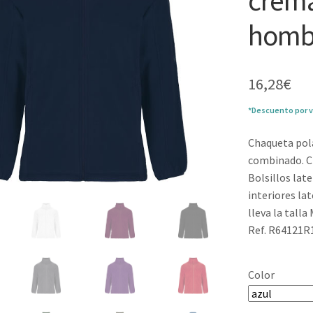
crema
hombr
16,28
€
*Descuento por v
Chaqueta pola
combinado. Cr
Bolsillos lat
interiores la
lleva la talla 
Ref. R64121R
Color