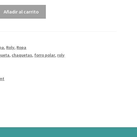
Añadir al carrito
pa
,
Roly
,
Ropa
queta
,
chaquetas
,
forro polar
,
roly
int