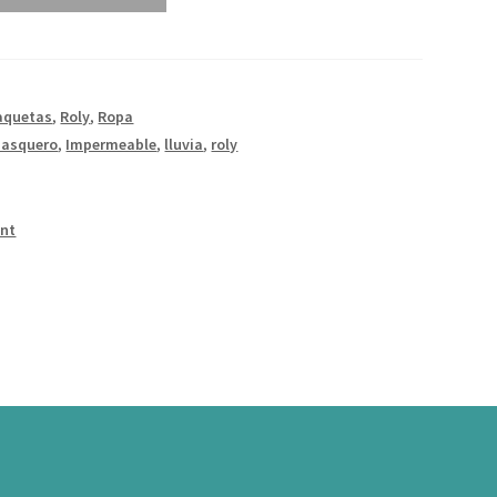
aquetas
,
Roly
,
Ropa
basquero
,
Impermeable
,
lluvia
,
roly
int