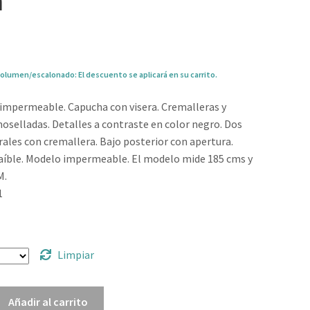
a”
olumen/escalonado: El descuento se aplicará en su carrito.
impermeable. Capucha con visera. Cremalleras y
oselladas. Detalles a contraste en color negro. Dos
erales con cremallera. Bajo posterior con apertura.
raíble. Modelo impermeable. El modelo mide 185 cms y
M.
1
Limpiar
Añadir al carrito