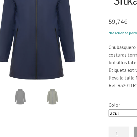
“Sitk
59,74
€
*Descuento por v
Chubasquero 
costuras term
bolsillos lat
Etiqueta ext
lleva la talla 
Ref. R52011R
Color
Chubasquero