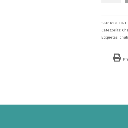
para
hombre
"Sitka"
cantidad
SKU:
R52011R1
Categorías:
Ch
Etiquetas:
chu
Pr