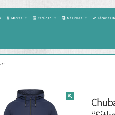
 para ofrecerte la mejor experiencia en nuestra web.
ás sobre qué cookies utilizamos o desactivarlas en los
ajustes
.
a
Marcas
Catálogo
Más ideas
Técnicas d
ka”
Chub