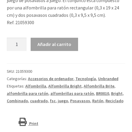
juego de posavasos a juego. El conjunto está compuesto
por una alfombrilla para ratón rectangular (0,3 x 19 x 24
cm) y dos posavasos cuadrados (0,3 x 9,5 x 9,5 cm).
Ref. 21059300
Combo
Añadir al carrito
3
de
alfombrilla
para
SKU:
21059300
ratón
Categorías:
Accesorios de ordenador
,
Tecnología
,
Unbranded
y
Etiquetas:
Alfombrilla
,
Alfombrilla Bright
,
Alfombrilla Brite
,
juego
alfombrilla para ratón
,
alfombrillas para ratón
,
BR0010
,
Bright
,
de
Combinado
,
cuadrado
,
fsc
,
juego
,
Posavasos
,
Ratón
,
Reciclado
posavasos
"Brite-
Mat®"
Print
cantidad