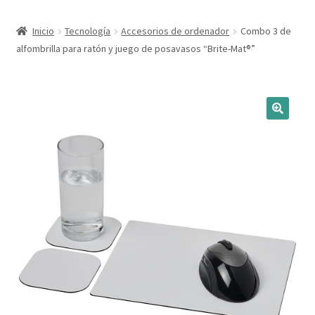
Expandi
Marcas
Inicio
Tecnología
Accesorios de ordenador
Combo 3 de
el
alfombrilla para ratón y juego de posavasos “Brite-Mat®”
menú
Expandi
Catálogo
hijo
el
menú
Más ideas
hijo
Técnicas del grabado
Contactar
Buscar