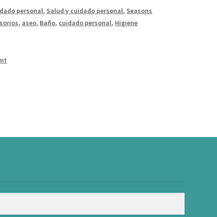
idado personal
,
Salud y cuidado personal
,
Seasons
sorios
,
aseo
,
Baño
,
cuidado personal
,
Higiene
int