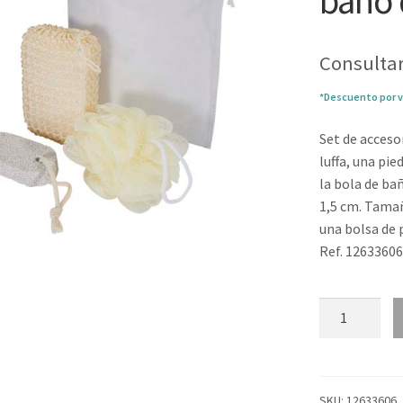
baño 
Consultar
*Descuento por v
Set de acceso
luffa, una pi
la bola de bañ
1,5 cm. Tamañ
una bolsa de 
Ref. 1263360
Conjunto
de
accesorios
de
baño
SKU:
12633606