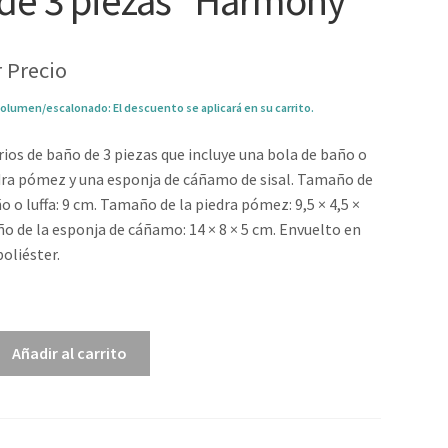
de 3 piezas “Harmony”
 Precio
olumen/escalonado: El descuento se aplicará en su carrito.
rios de baño de 3 piezas que incluye una bola de baño o
edra pómez y una esponja de cáñamo de sisal. Tamaño de
o o luffa: 9 cm. Tamaño de la piedra pómez: 9,5 × 4,5 ×
o de la esponja de cáñamo: 14 × 8 × 5 cm. Envuelto en
poliéster.
6
Añadir al carrito