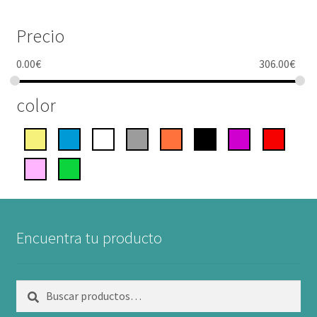
Precio
0.00
€
306.00
€
color
Encuentra tu producto
Buscar
Buscar
por: