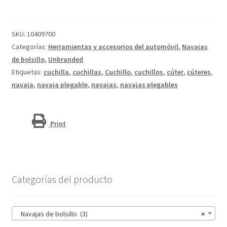
cantidad
SKU:
10409700
Categorías:
Herramientas y accesorios del automóvil
,
Navajas
de bolsillo
,
Unbranded
Etiquetas:
cuchilla
,
cuchillas
,
Cuchillo
,
cuchillos
,
cúter
,
cúteres
,
navaja
,
navaja plegable
,
navajas
,
navajas plegables
Print
Categorías del producto
Navajas de bolsillo (3)
×