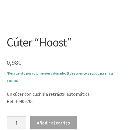
Cúter “Hoost”
0,98
€
*Descuento por volumen/escalonado: El descuento se aplicará en su
carrito.
Un cúter con cuchilla retráctil automática.
Ref. 10409700
Cúter
Añadir al carrito
"Hoost"