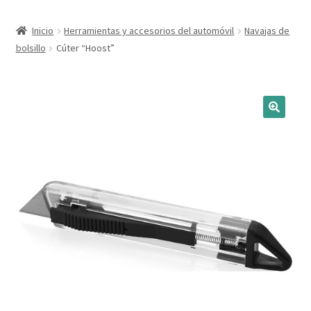
Expandi
Marcas
Inicio
Herramientas y accesorios del automóvil
Navajas de
el
bolsillo
Cúter “Hoost”
menú
Expandi
Catálogo
hijo
el
menú
Más ideas
hijo
Técnicas del grabado
Contactar
Buscar