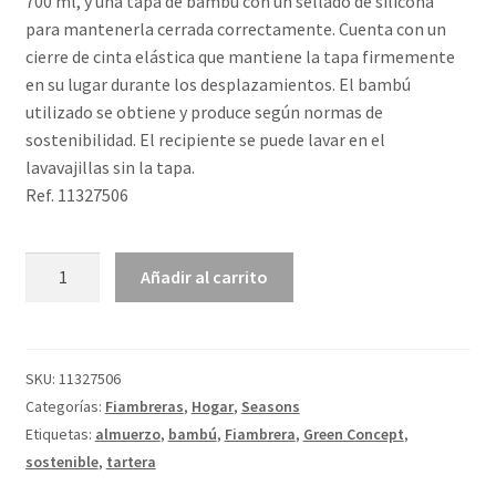
700 ml, y una tapa de bambú con un sellado de silicona
para mantenerla cerrada correctamente. Cuenta con un
cierre de cinta elástica que mantiene la tapa firmemente
en su lugar durante los desplazamientos. El bambú
utilizado se obtiene y produce según normas de
sostenibilidad. El recipiente se puede lavar en el
lavavajillas sin la tapa.
Ref. 11327506
Fiambrera
Añadir al carrito
de
acero
inoxidable
con
SKU:
11327506
tapa
Categorías:
Fiambreras
,
Hogar
,
Seasons
de
Etiquetas:
almuerzo
,
bambú
,
Fiambrera
,
Green Concept
,
bambú
sostenible
,
tartera
"Tite"