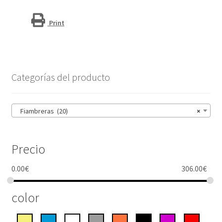
cantidad
Print
Categorías del producto
Fiambreras (20)
×
Precio
0.00
€
306.00
€
color