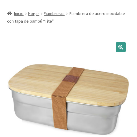
Expandi
Marcas
Inicio
Hogar
Fiambreras
Fiambrera de acero inoxidable
el
con tapa de bambú “Tite”
menú
Expandi
Catálogo
hijo
el
menú
Más ideas
hijo
Técnicas del grabado
Contactar
Buscar