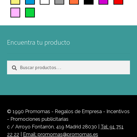
Encuentra tu producto
Buscar
Buscar
por:
© 1990 Promomas - Regalos de Empresa - Incentivos
- Promociones publicitarias
c / Arroyo Fontarrón, 419 Madrid 28030 |
Tel: 91 751
22 22
|
Email: promomas@promomas.es