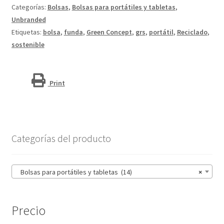
reciclada
Categorías:
Bolsas
,
Bolsas para portátiles y tabletas
,
GRS
Unbranded
en
Etiquetas:
bolsa
,
funda
,
Green Concept
,
grs
,
portátil
,
Reciclado
,
dos
sostenible
tonos
de
2,5 L
Print
"Reclaim"
cantidad
Categorías del producto
Bolsas para portátiles y tabletas (14)
×
Precio