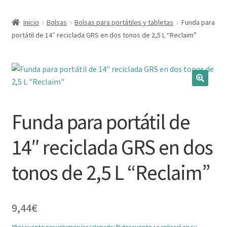
Expandi
Marcas
Inicio
Bolsas
Bolsas para portátiles y tabletas
Funda para
el
portátil de 14″ reciclada GRS en dos tonos de 2,5 L “Reclaim”
menú
Expandi
Catálogo
hijo
el
menú
Más ideas
hijo
Técnicas del grabado
Funda para portátil de
Contactar
14″ reciclada GRS en dos
Buscar
tonos de 2,5 L “Reclaim”
9,44
€
*Descuento por volumen/escalonado: El descuento se aplicará en su