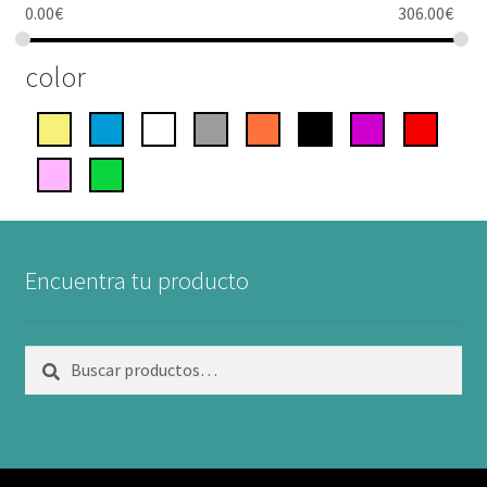
0.00
€
306.00
€
color
Encuentra tu producto
Buscar
Buscar
por: