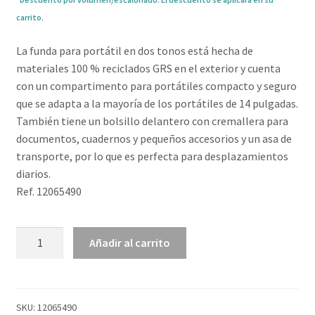
carrito.
La funda para portátil en dos tonos está hecha de
materiales 100 % reciclados GRS en el exterior y cuenta
con un compartimento para portátiles compacto y seguro
que se adapta a la mayoría de los portátiles de 14 pulgadas.
También tiene un bolsillo delantero con cremallera para
documentos, cuadernos y pequeños accesorios y un asa de
transporte, por lo que es perfecta para desplazamientos
diarios.
Ref. 12065490
Funda
Añadir al carrito
para
portátil
de
14"
SKU:
12065490