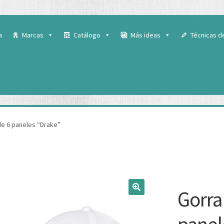
 para ofrecerte la mejor experiencia en nuestra web.
ás sobre qué cookies utilizamos o desactivarlas en los
ajustes
.
a
Marcas
Catálogo
Más ideas
Técnicas d
e 6 paneles “Drake”
Gorra