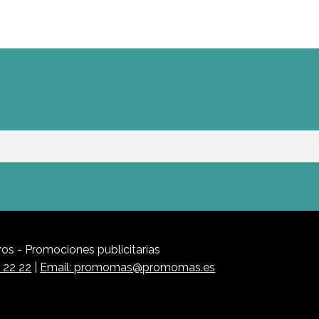
s - Promociones publicitarias
1 22 22
|
Email: promomas@promomas.es