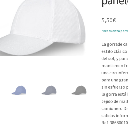
panel
5,50
€
*Descuento por v
La gorrade c
estilo clásic
del sol, y pan
mantienen fre
una circunfer
para una gran
sin esfuerzo 
la gorra está
tejido de mal
camionero Dra
salidas infor
Ref. 3868001