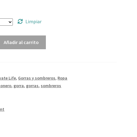
Limpiar
Añadir al carrito
vate Life
,
Gorras y sombreros
,
Ropa
ionero
,
gorra
,
gorras
,
sombreros
int