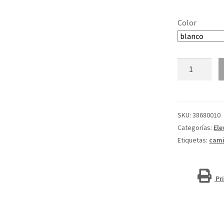
Color
Gorra
de
camionero
de
6
SKU:
38680010
paneles
Categorías:
Ele
"Drake"
Etiquetas:
cam
cantidad
Pr