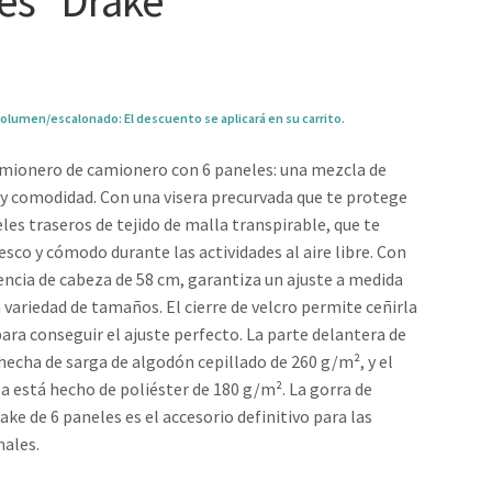
es “Drake”
olumen/escalonado: El descuento se aplicará en su carrito.
amionero de camionero con 6 paneles: una mezcla de
o y comodidad. Con una visera precurvada que te protege
eles traseros de tejido de malla transpirable, que te
sco y cómodo durante las actividades al aire libre. Con
encia de cabeza de 58 cm, garantiza un ajuste a medida
 variedad de tamaños. El cierre de velcro permite ceñirla
para conseguir el ajuste perfecto. La parte delantera de
 hecha de sarga de algodón cepillado de 260 g/m², y el
la está hecho de poliéster de 180 g/m². La gorra de
ke de 6 paneles es el accesorio definitivo para las
males.
0