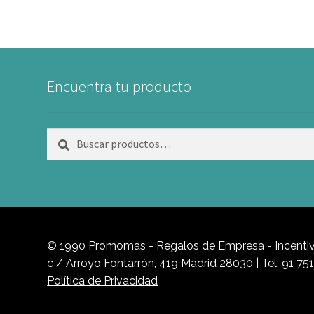
Encuentra tu producto
Buscar
Buscar
por:
© 1990 Promomas - Regalos de Empresa - Incentivo
c / Arroyo Fontarrón, 419 Madrid 28030 |
Tel: 91 75
Política de Privacidad