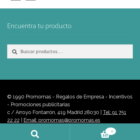
Encuentra tu producto
Buscar
Buscar
por:
© 1990 Promomas - Regalos de Empresa - Incentivos
- Promociones publicitarias
c / Arroyo Fontarrón, 419 Madrid 28030 |
Tel: 91 751
22 22
|
Email: promomas@promomas.es
Política de Privacidad
0
Buscar
Buscar