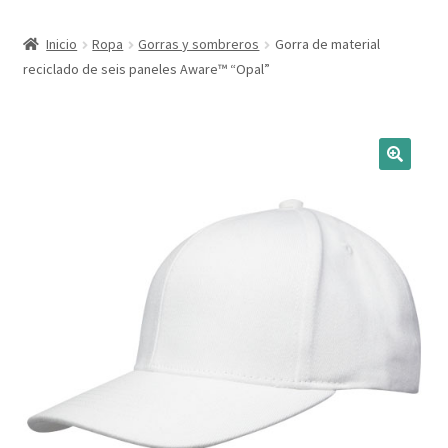
Expandi
Marcas
Inicio
Ropa
Gorras y sombreros
Gorra de material
el
reciclado de seis paneles Aware™ “Opal”
menú
Expandi
Catálogo
hijo
el
menú
Más ideas
hijo
Técnicas del grabado
Contactar
Buscar