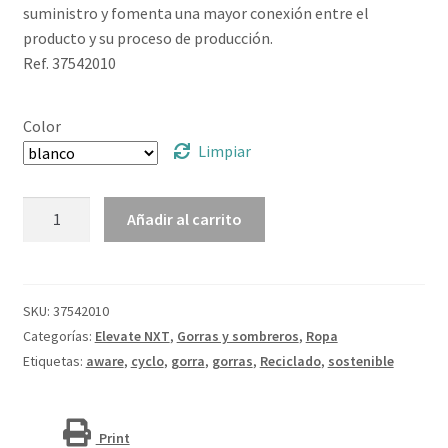
suministro y fomenta una mayor conexión entre el
producto y su proceso de producción.
Ref. 37542010
Color
Limpiar
Gorra
Añadir al carrito
de
material
reciclado
de
SKU:
37542010
seis
Categorías:
Elevate NXT
,
Gorras y sombreros
,
Ropa
paneles
Etiquetas:
aware
,
cyclo
,
gorra
,
gorras
,
Reciclado
,
sostenible
Aware™
"Opal"
cantidad
Print