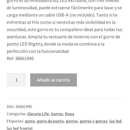
gorro es su innovadora luz LED extraíble, con tres niveles
de luminosidad, puede extraerse fácilmente para lavar y se
carga mediante un cable USB-A (no incluido). Tanto si te
enfrentas al frío como si necesitas más visibilidad en la
oscuridad, este gorro es tu compañero ideal para todas tus
aventuras. Amplia tu vestuario de invierno con el gorro de
punto LED Mighty, donde la moda se combina a la
perfección con la funcionalidad.
Ref. 38661990
Gorro
Añadir al carrito
con
luz
LED
"Mighty"
SKU:
38661990
cantidad
Categorías:
Elevate Life
,
Gorros
,
Ropa
Etiquetas:
gorro
,
gorro de punto
,
gorros
,
gorros y gorras
,
luz led
,
luz led frontal