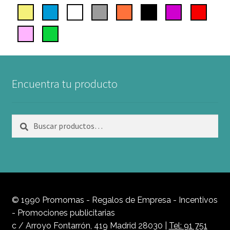
Encuentra tu producto
Buscar
Buscar
por:
© 1990 Promomas - Regalos de Empresa - Incentivos
- Promociones publicitarias
c / Arroyo Fontarrón, 419 Madrid 28030 |
Tel: 91 751