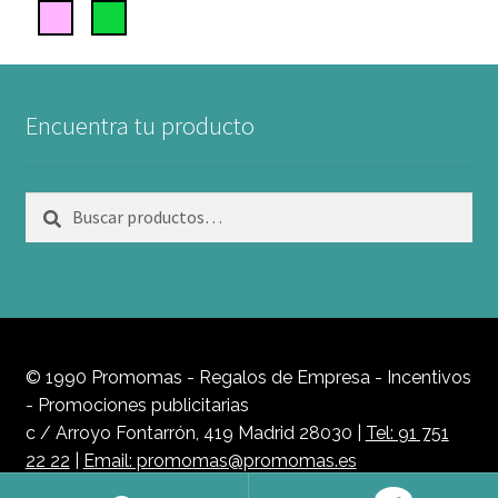
Encuentra tu producto
Buscar
Buscar
por:
© 1990 Promomas - Regalos de Empresa - Incentivos
- Promociones publicitarias
c / Arroyo Fontarrón, 419 Madrid 28030 |
Tel: 91 751
22 22
|
Email: promomas@promomas.es
Política de Privacidad