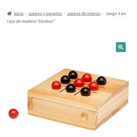
Expandi
Marcas
Inicio
Juegos y juguetes
Juegos de interior
Juego 3 en
el
raya de madera “Strobus”
menú
Expandi
Catálogo
hijo
el
menú
Más ideas
hijo
Técnicas del grabado
Contactar
Buscar