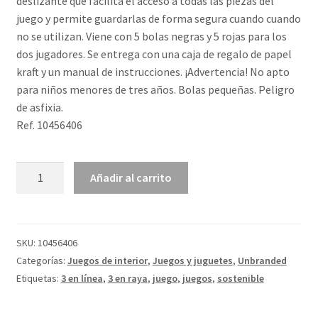
deslizante que facilita el acceso a todas las piezas del
juego y permite guardarlas de forma segura cuando cuando
no se utilizan. Viene con 5 bolas negras y 5 rojas para los
dos jugadores. Se entrega con una caja de regalo de papel
kraft y un manual de instrucciones. ¡Advertencia! No apto
para niños menores de tres años. Bolas pequeñas. Peligro
de asfixia.
Ref. 10456406
Juego
Añadir al carrito
3
en
raya
de
SKU:
10456406
madera
Categorías:
Juegos de interior
,
Juegos y juguetes
,
Unbranded
"Strobus"
Etiquetas:
3 en línea
,
3 en raya
,
juego
,
juegos
,
sostenible
cantidad