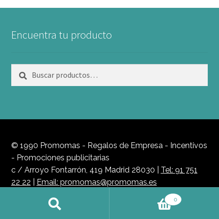
Encuentra tu producto
Buscar
Buscar
por:
© 1990 Promomas - Regalos de Empresa - Incentivos
- Promociones publicitarias
c / Arroyo Fontarrón, 419 Madrid 28030 |
Tel: 91 751
22 22
|
Email: promomas@promomas.es
Política de Privacidad
0
Buscar
Buscar