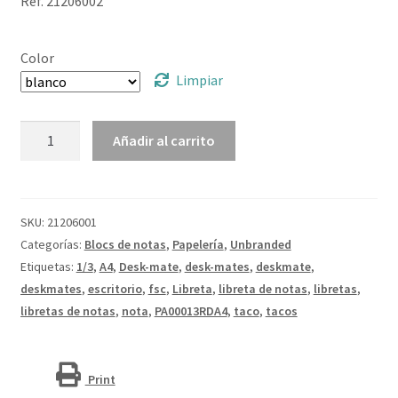
Ref. 21206002
Color
Limpiar
Libreta
Añadir al carrito
1/3
A4
"Desk-
Mate®"
SKU:
21206001
cantidad
Categorías:
Blocs de notas
,
Papelería
,
Unbranded
Etiquetas:
1/3
,
A4
,
Desk-mate
,
desk-mates
,
deskmate
,
deskmates
,
escritorio
,
fsc
,
Libreta
,
libreta de notas
,
libretas
,
libretas de notas
,
nota
,
PA00013RDA4
,
taco
,
tacos
Print