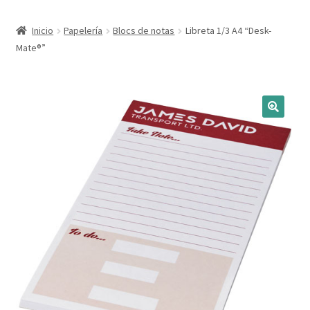
Expandi
Marcas
Inicio
Papelería
Blocs de notas
Libreta 1/3 A4 “Desk-
el
Mate®”
menú
Expandi
Catálogo
hijo
el
menú
Más ideas
hijo
Técnicas del grabado
Contactar
Buscar