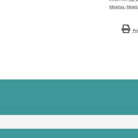
libretas
,
libre
Pr