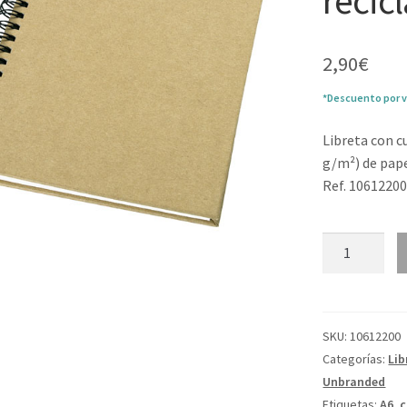
recic
2,90
€
*Descuento por v
Libreta con c
g/m²) de pape
Ref. 1061220
Libreta
espiral
de
papel
reciclado
SKU:
10612200
"Mendel"
Categorías:
Lib
cantidad
Unbranded
Etiquetas:
A6
,
c