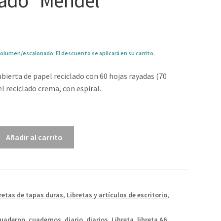
lado “Mendel”
olumen/escalonado: El descuento se aplicará en su carrito.
ubierta de papel reciclado con 60 hojas rayadas (70
l reciclado crema, con espiral.
0
Añadir al carrito
retas de tapas duras
,
Libretas y artículos de escritorio
,
uaderno
,
cuadernos
,
diario
,
diarios
,
Libreta
,
libreta A6
,