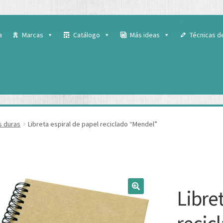
 para ofrecerte la mejor experiencia en nuestra web.
ás sobre qué cookies utilizamos o desactivarlas en los
ajustes
.
a
Marcas
Catálogo
Más ideas
Técnicas d
s duras
Libreta espiral de papel reciclado “Mendel”
Libre