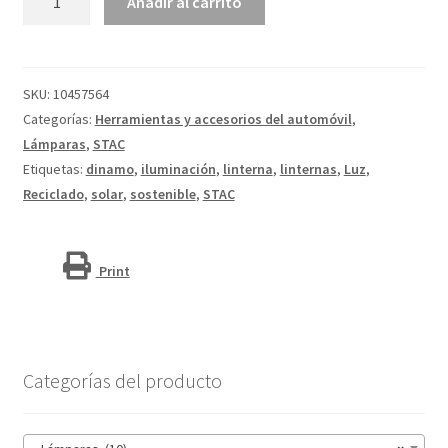
Añadir al carrito
de
dinamo
solar
con
SKU:
10457564
mosquetón
Categorías:
Herramientas y accesorios del automóvil
,
de
Lámparas
,
STAC
plástico
Etiquetas:
dinamo
,
iluminación
,
linterna
,
linternas
,
Luz
,
reciclado
Reciclado
,
solar
,
sostenible
,
STAC
"Helios"
cantidad
Print
Categorías del producto