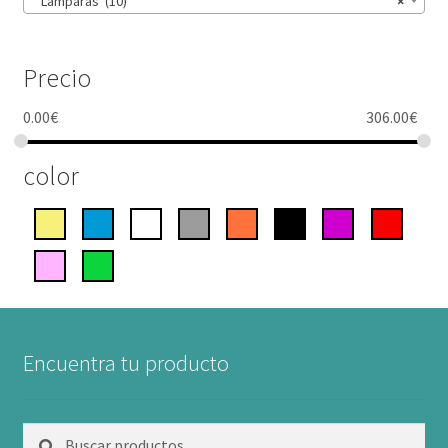
Lámparas (10)
×
Precio
0.00
€
306.00
€
color
Encuentra tu producto
Buscar
Buscar