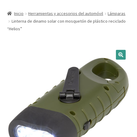
Expandi
Marcas
Inicio
Herramientas y accesorios del automóvil
Lámparas
el
Linterna de dinamo solar con mosquetón de plástico reciclado
menú
Expandi
Catálogo
“Helios”
hijo
el
menú
Más ideas
hijo
Técnicas del grabado
Contactar
Buscar