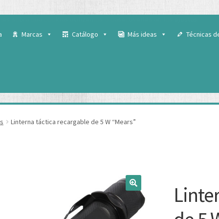
 para ofrecerte la mejor experiencia en nuestra web.
ás sobre qué cookies utilizamos o desactivarlas en los
ajustes
.
a
Marcas
Catálogo
Más ideas
Técnicas d
s
Linterna táctica recargable de 5 W “Mears”
Linte