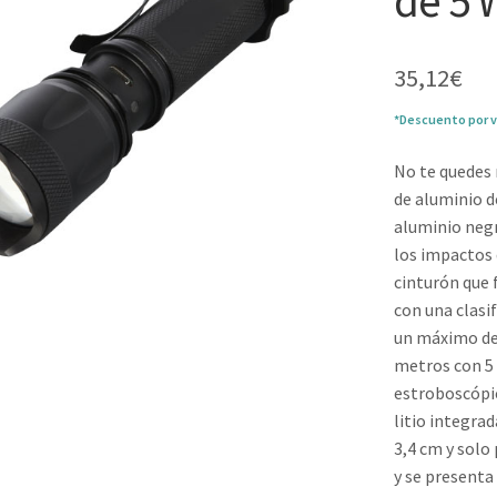
de 5 
35,12
€
*Descuento por v
No te quedes 
de aluminio d
aluminio negr
los impactos 
cinturón que f
con una clasi
un máximo de 
metros con 5 
estroboscópic
litio integra
3,4 cm y solo
y se presenta 