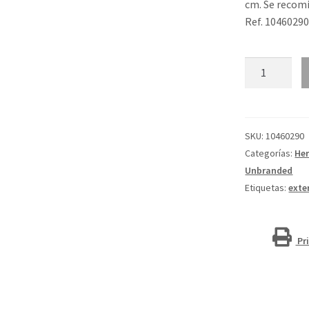
cm. Se recomi
Ref. 1046029
Linterna
táctica
recargable
de
5 W
SKU:
10460290
"Mears"
Categorías:
Her
cantidad
Unbranded
Etiquetas:
exte
Pr