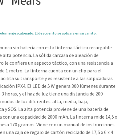
W “Mears”
olumen/escalonado: El descuento se aplicará en su carrito.
nunca sin batería con esta linterna táctica recargable
e alta potencia. La sólida carcasa de aleación de
o le confiere un aspecto táctico, con una resistencia a
de 1 metro. La linterna cuenta con un clip para el
acilita su transporte y es resistente a las salpicaduras
ficación IPX4. El LED de 5 W genera 300 lúmenes durante
3 horas, y el haz de luz tiene una distancia de 200
modos de luz diferentes: alta, media, baja,
a y SOS. La alta potencia proviene de una batería de
da con una capacidad de 2000 mAh. La linterna mide 14,5 x
 pesa 170 gramos. Viene con un manual de instrucciones
en una caja de regalo de cartón reciclado de 17,5 x 6 x 4