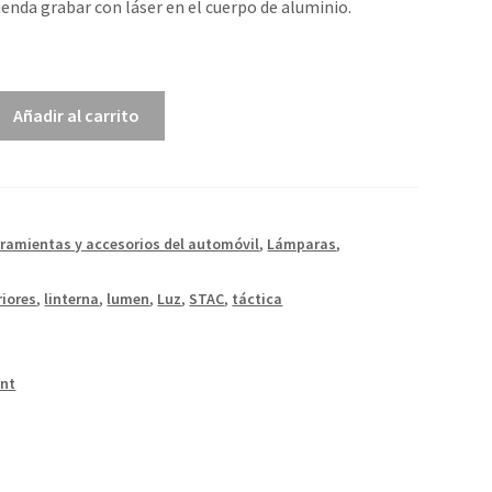
enda grabar con láser en el cuerpo de aluminio.
0
Añadir al carrito
ramientas y accesorios del automóvil
,
Lámparas
,
riores
,
linterna
,
lumen
,
Luz
,
STAC
,
táctica
int