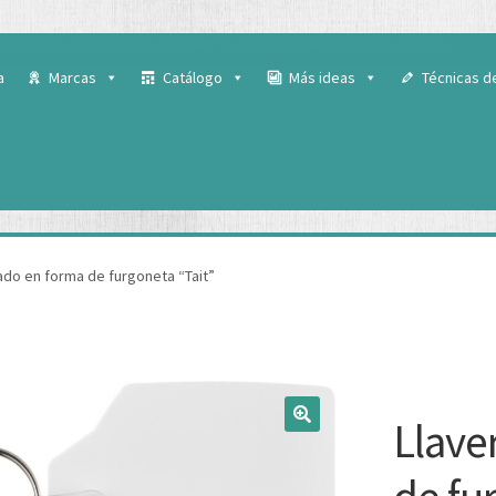
 para ofrecerte la mejor experiencia en nuestra web.
ás sobre qué cookies utilizamos o desactivarlas en los
ajustes
.
a
Marcas
Catálogo
Más ideas
Técnicas d
lado en forma de furgoneta “Tait”
Llave