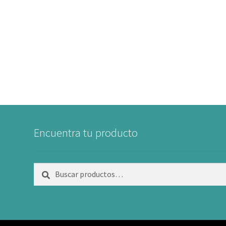
Encuentra tu producto
Buscar
Buscar
por: