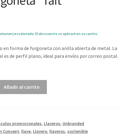
rgoneta “Tait”
olumen/escalonado: El descuento se aplicará en su carrito.
o en forma de furgoneta con anilla abierta de metal. La
l es de perfil plano, ideal para envíos por correo postal.
1
Añadir al carrito
iculos promocionales
,
Llaveros
,
Unbranded
n Concept
,
llave
,
Llavero
,
llaveros
,
sostenible