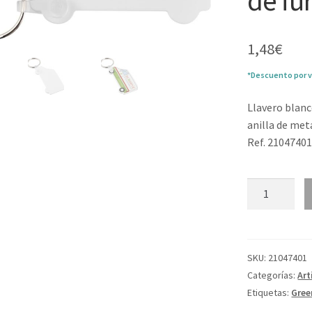
de fu
1,48
€
*Descuento por v
Llavero blanc
anilla de meta
Ref. 2104740
Llavero
reciclado
en
forma
de
SKU:
21047401
furgoneta
Categorías:
Art
"Tait"
Etiquetas:
Gree
cantidad