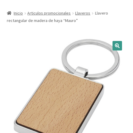
Expandi
Marcas
Inicio
Articulos promocionales
Llaveros
Llavero
el
rectangular de madera de haya “Mauro”
menú
Expandi
Catálogo
hijo
el
menú
Más ideas
hijo
Técnicas del grabado
Contactar
Buscar