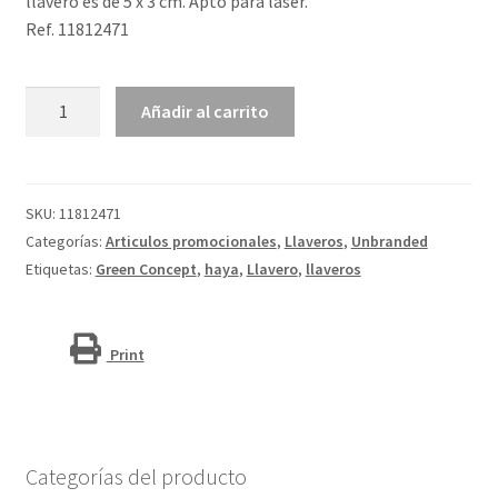
llavero es de 5 x 3 cm. Apto para láser.
Ref. 11812471
Llavero
Añadir al carrito
rectangular
de
madera
de
SKU:
11812471
haya
Categorías:
Articulos promocionales
,
Llaveros
,
Unbranded
"Mauro"
Etiquetas:
Green Concept
,
haya
,
Llavero
,
llaveros
cantidad
Print
Categorías del producto