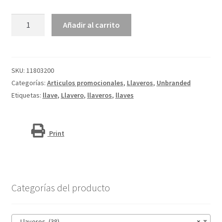
Llavero
Añadir al carrito
rectangular
"Omar"
cantidad
SKU:
11803200
Categorías:
Articulos promocionales
,
Llaveros
,
Unbranded
Etiquetas:
llave
,
Llavero
,
llaveros
,
llaves
Print
Categorías del producto
Llaveros (38)
×