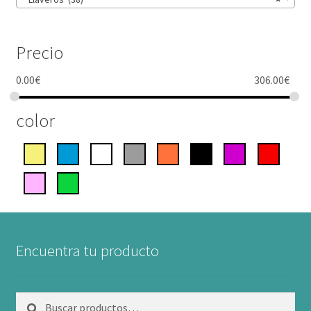
Precio
0.00
€
306.00
€
color
Encuentra tu producto
Buscar
Buscar