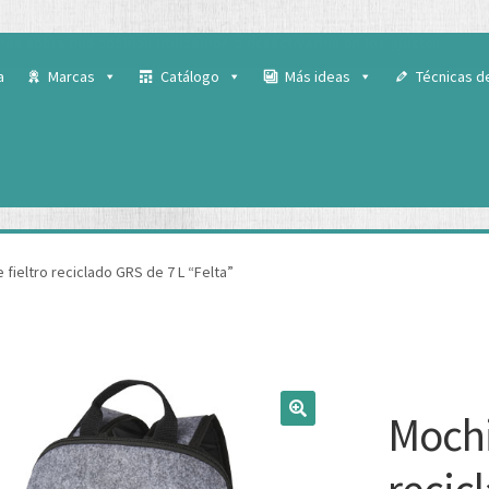
 para ofrecerte la mejor experiencia en nuestra web.
ás sobre qué cookies utilizamos o desactivarlas en los
ajustes
.
a
Marcas
Catálogo
Más ideas
Técnicas d
 fieltro reciclado GRS de 7 L “Felta”
Mochi