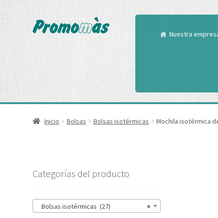
Utilizamos cookies
Puedes aprender m
Nuestra empres
Inicio
Bolsas
Bolsas isotérmicas
Mochila isotérmica de
Categorías del producto
Bolsas isotérmicas (27)
×