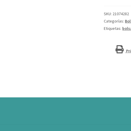
fieltro
reciclado
SKU:
21074282
GRS
Categorías:
Bo
de
Etiquetas:
bols
7 L
"Felta"
cantidad
Pr