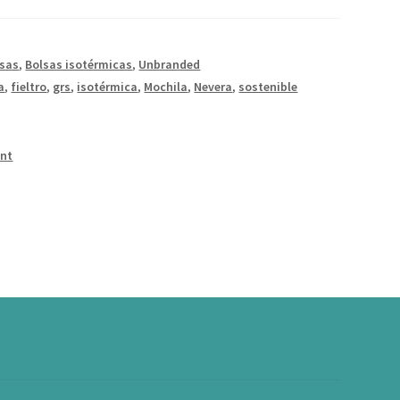
lsas
,
Bolsas isotérmicas
,
Unbranded
a
,
fieltro
,
grs
,
isotérmica
,
Mochila
,
Nevera
,
sostenible
int