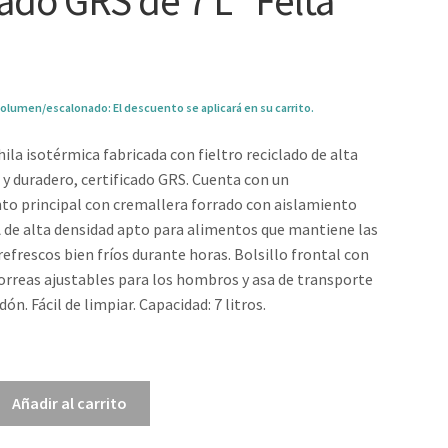
lado GRS de 7 L “Felta”
olumen/escalonado: El descuento se aplicará en su carrito.
ila isotérmica fabricada con fieltro reciclado de alta
e y duradero, certificado GRS. Cuenta con un
o principal con cremallera forrado con aislamiento
 de alta densidad apto para alimentos que mantiene las
refrescos bien fríos durante horas. Bolsillo frontal con
orreas ajustables para los hombros y asa de transporte
dón. Fácil de limpiar. Capacidad: 7 litros.
2
Añadir al carrito