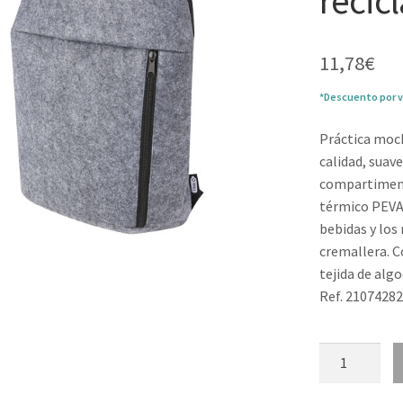
recic
11,78
€
*Descuento por v
Práctica moch
calidad, suav
compartiment
térmico PEVA
bebidas y los 
cremallera. C
tejida de algo
Ref. 2107428
Mochila
isotérmica
de