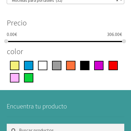
Mochilas para portátiles (32)
×
Precio
0.00
€
306.00
€
color
Encuentra tu producto
Buscar
Buscar