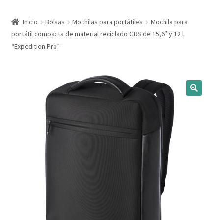
Expandi
Marcas
Inicio
Bolsas
Mochilas para portátiles
Mochila para
el
portátil compacta de material reciclado GRS de 15,6″ y 12 l
menú
Expandi
Catálogo
“Expedition Pro”
hijo
el
menú
Más ideas
hijo
Técnicas del grabado
Contactar
Buscar