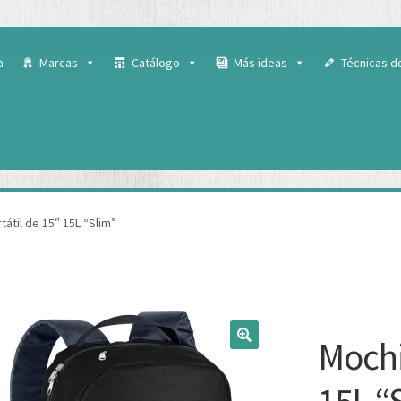
 para ofrecerte la mejor experiencia en nuestra web.
ás sobre qué cookies utilizamos o desactivarlas en los
ajustes
.
a
Marcas
Catálogo
Más ideas
Técnicas d
tátil de 15″ 15L “Slim”
Mochi