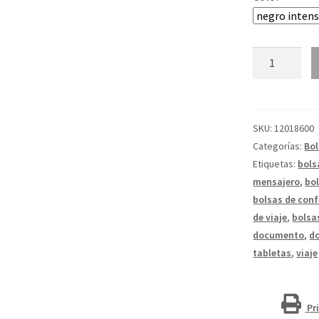
Mochila
para
portátil
de
15"
SKU:
12018600
15L
Categorías:
Bo
"Slim"
Etiquetas:
bols
cantidad
mensajero
,
bol
bolsas de conf
de viaje
,
bolsa
documento
,
d
tabletas
,
viaje
Pr