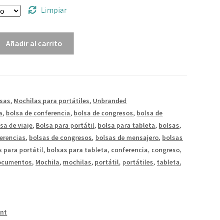
Limpiar
Añadir al carrito
lsas
,
Mochilas para portátiles
,
Unbranded
a
,
bolsa de conferencia
,
bolsa de congresos
,
bolsa de
sa de viaje
,
Bolsa para portátil
,
bolsa para tableta
,
bolsas
,
erencias
,
bolsas de congresos
,
bolsas de mensajero
,
bolsas
s para portátil
,
bolsas para tableta
,
conferencia
,
congreso
,
ocumentos
,
Mochila
,
mochilas
,
portátil
,
portátiles
,
tableta
,
int