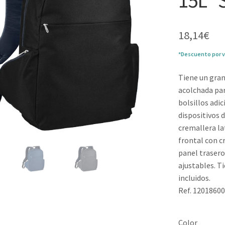
15L “
18,14
€
*Descuento por v
Tiene un gra
acolchada par
bolsillos adi
dispositivos
cremallera la
frontal con c
panel trasero
ajustables. T
incluidos.
Ref. 1201860
Color