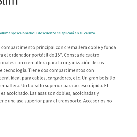
Slim”
olumen/escalonado: El descuento se aplicará en su carrito.
n compartimento principal con cremallera doble y funda
a el ordenador portátil de 15″. Consta de cuatro
cionales con cremallera para la organización de tus
 de tecnología. Tiene dos compartimentos con
teral ideal para cables, cargadores, etc. Un gran bolsillo
remallera. Un bolsillo superior para acceso rápido. El
 es acolchado. Las asas son dobles, acolchadas y
iene una asa superior para el transporte. Accesorios no
0