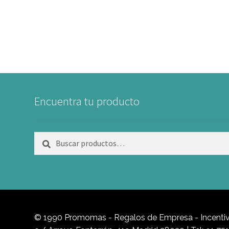
Encuentra tu producto
Buscar
Buscar
por:
© 1990 Promomas - Regalos de Empresa - Incentivo