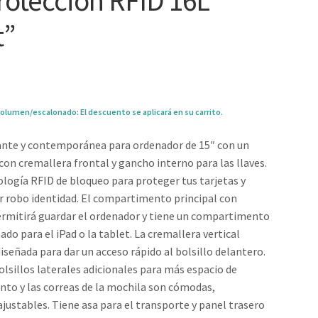
rotección RFID 16L
t”
olumen/escalonado: El descuento se aplicará en su carrito.
ante y contemporánea para ordenador de 15″ con un
 con cremallera frontal y gancho interno para las llaves.
ología RFID de bloqueo para proteger tus tarjetas y
r robo identidad. El compartimento principal con
ermitirá guardar el ordenador y tiene un compartimento
ado para el iPad o la tablet. La cremallera vertical
diseñada para dar un acceso rápido al bolsillo delantero.
olsillos laterales adicionales para más espacio de
to y las correas de la mochila son cómodas,
ajustables. Tiene asa para el transporte y panel trasero