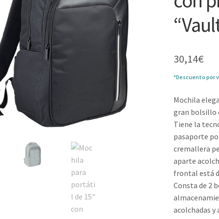
con p
“Vaul
30,14
€
*Descuento por v
Mochila eleg
gran bolsillo
Tiene la tecn
pasaporte po
cremallera p
aparte acolch
frontal está 
Consta de 2 b
almacenamien
acolchadas y 