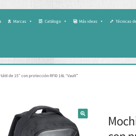
 para ofrecerte la mejor experiencia en nuestra web.
ás sobre qué cookies utilizamos o desactivarlas en los
ajustes
.
a
Marcas
Catálogo
Más ideas
Técnicas d
tátil de 15″ con protección RFID 16L “Vault”
Mochi