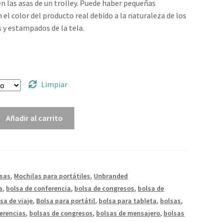
en las asas de un trolley. Puede haber pequeñas
 el color del producto real debido a la naturaleza de los
s y estampados de la tela.
0
Limpiar
Añadir al carrito
lsas
,
Mochilas para portátiles
,
Unbranded
a
,
bolsa de conferencia
,
bolsa de congresos
,
bolsa de
sa de viaje
,
Bolsa para portátil
,
bolsa para tableta
,
bolsas
,
erencias
,
bolsas de congresos
,
bolsas de mensajero
,
bolsas