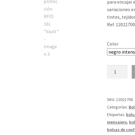
para encajar 
variaciones en
tintes, tejido
Ref. 1202170
Color
Mochila
para
portátil
de
15"
SKU:
12021700
con
Categorías:
Bo
protección
Etiquetas:
bols
RFID
mensajero
,
bol
16L
bolsas de conf