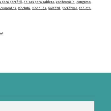
s para portátil
,
bolsas para tableta
,
conferencia
,
congreso
,
ocumentos
,
Mochila
,
mochilas
,
portátil
,
portátiles
,
tableta
,
int