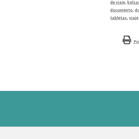
"Vault"
de viaje
,
bolsa
cantidad
documento
,
d
tabletas
,
viaje
Pr