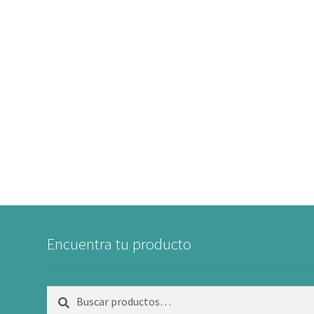
Encuentra tu producto
Buscar
Buscar
por: