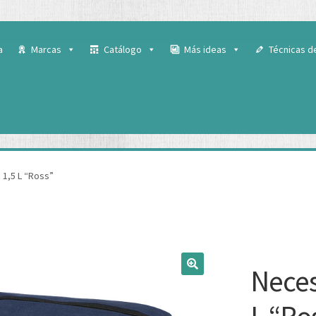
 para ofrecerte la mejor experiencia en nuestra web.
ás sobre qué cookies utilizamos o desactivarlas en los
ajustes
.
a
Marcas
Catálogo
Más ideas
Técnicas d
1,5 L “Ross”
Neces