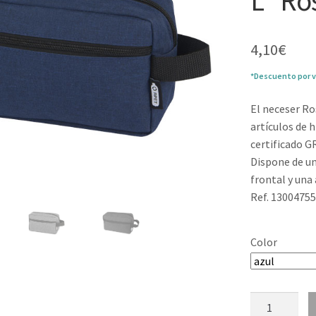
L “Ro
4,10
€
*Descuento por v
El neceser Ro
artículos de 
certificado G
Dispone de un
frontal y una 
Ref. 1300475
Color
Neceser