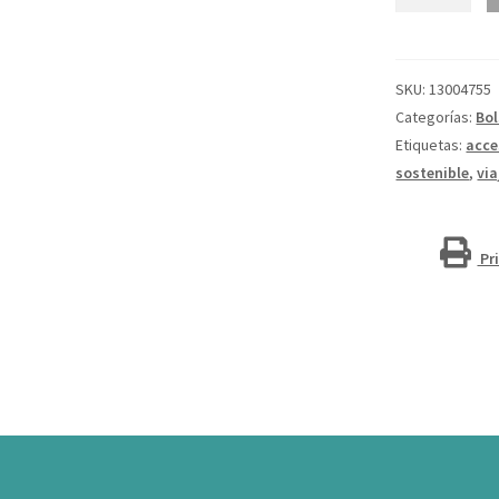
de
RPET
GRS
de
SKU:
13004755
1,5
Categorías:
Bo
L
Etiquetas:
acce
"Ross"
sostenible
,
via
cantidad
Pr