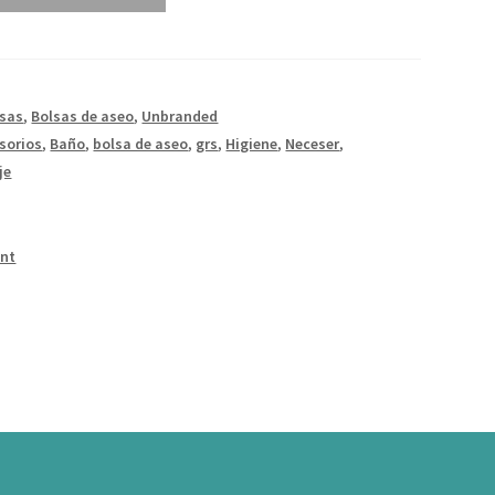
lsas
,
Bolsas de aseo
,
Unbranded
sorios
,
Baño
,
bolsa de aseo
,
grs
,
Higiene
,
Neceser
,
je
int