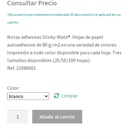
Consultar Precio
*Descuento por volumen/escalonado: El descuento se aplicará en su
carrito.
Notas adhesivas Sticky-Mate®. Hojas de papel
autoadhesivo de 80 g/m2 en una variedad de colores.
Impresión a todo color disponible para cada hoja. Tres
tamaños disponibles (25/50/100 hojas).
Ref. 21096001
Color
Limpiar
Notas
Añadir al carrito
adhesivas
de
127x75