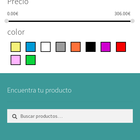
Precio
0.00
€
306.00
€
color
Encuentra tu producto
Buscar
Buscar
por: