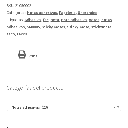
mm
SKU:
21096002
Sticky-
Categorías:
Notas adhesivas
,
Papelería
,
Unbranded
Mate®
Etiquetas:
Adhesiva
,
fsc
,
nota
,
nota adhesiva
,
notas
,
notas
cantidad
adhesivas
,
SM0005
,
sticky mates
,
Sticky-mate
,
stickymate
,
taco
,
tacos
Print
Categorías del producto
Notas adhesivas (23)
×