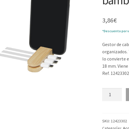
bambú
3,86
€
*Descuento por v
Gestor de cab
organizados.
lo convierte 
18 mm. Viene 
Ref. 1242330
Organizador
de
cables
de
bambú
SKU:
12423302
"Edulis"
Categorías:
Acc