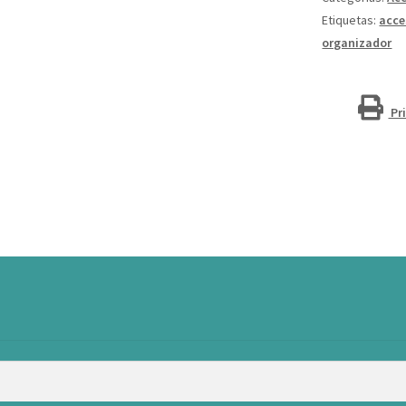
cantidad
Etiquetas:
acce
organizador
Pr