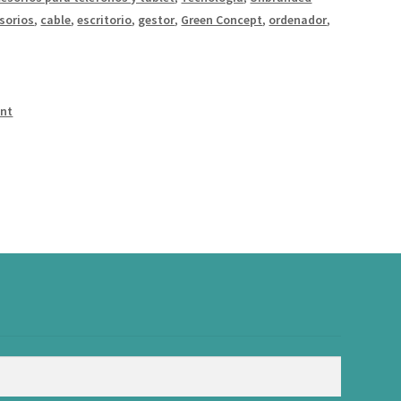
sorios
,
cable
,
escritorio
,
gestor
,
Green Concept
,
ordenador
,
int