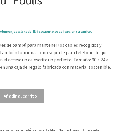
 “Edulis”
olumen/escalonado: El descuento se aplicará en su carrito.
les de bambú para mantener los cables recogidos y
 También funciona como soporte para teléfono, lo que
en el accesorio de escritorio perfecto. Tamaño: 90 × 24 ×
en una caja de regalo fabricada con material sostenible.
2
Añadir al carrito
esorios para teléfonos y tablet
,
Tecnología
,
Unbranded