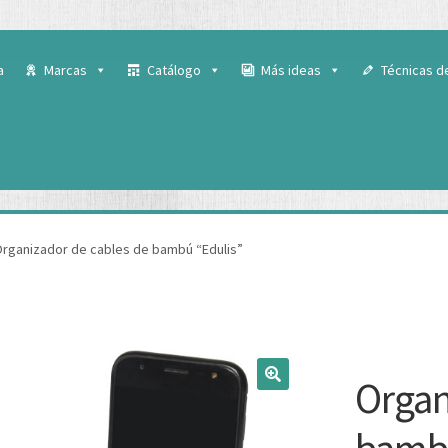
 para ofrecerte la mejor experiencia en nuestra web.
ás sobre qué cookies utilizamos o desactivarlas en los
ajustes
.
a
Marcas
Catálogo
Más ideas
Técnicas d
rganizador de cables de bambú “Edulis”
Organ