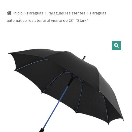
Expandi
Marcas
Inicio
Paraguas
Paraguas resistentes
Paraguas
el
automático resistente al viento de 23″ “Stark”
menú
Expandi
Catálogo
hijo
el
menú
Más ideas
hijo
Técnicas del grabado
Contactar
Buscar