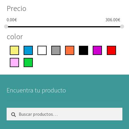
Precio
0.00
€
306.00
€
color
Encuentra tu producto
Buscar
Buscar
por: