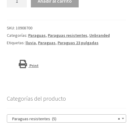
Añadir al carrito
automático
resistente
al
viento
SKU:
10908700
de
Categorías:
Paraguas
,
Paraguas resistentes
,
Unbranded
23"
Etiquetas:
lluvia
,
Paraguas
,
Paraguas 23 pulgadas
"Stark"
cantidad
Print
Categorías del producto
Paraguas resistentes (5)
×