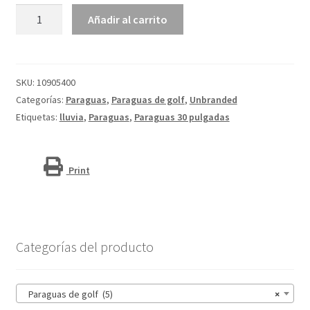
Paraguas
Añadir al carrito
para
golf
de
30"
SKU:
10905400
"Zeke"
Categorías:
Paraguas
,
Paraguas de golf
,
Unbranded
cantidad
Etiquetas:
lluvia
,
Paraguas
,
Paraguas 30 pulgadas
Print
Categorías del producto
Paraguas de golf (5)
×