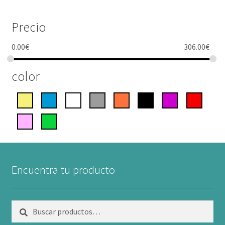
Precio
0.00
€
306.00
€
color
Encuentra tu producto
Buscar
Buscar
por: