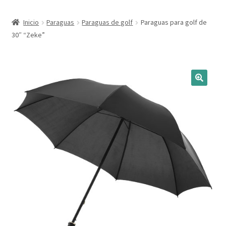
Expandi
Marcas
Inicio
Paraguas
Paraguas de golf
Paraguas para golf de
el
30″ “Zeke”
menú
Expandi
Catálogo
hijo
el
menú
Más ideas
hijo
Técnicas del grabado
Contactar
Buscar