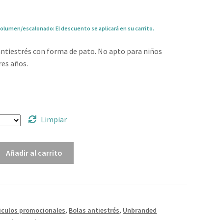
olumen/escalonado: El descuento se aplicará en su carrito.
antiestrés con forma de pato. No apto para niños
res años.
1
Limpiar
Añadir al carrito
iculos promocionales
,
Bolas antiestrés
,
Unbranded