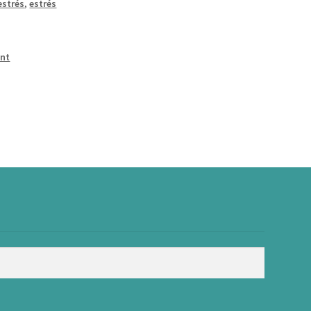
estrés
,
estrés
int