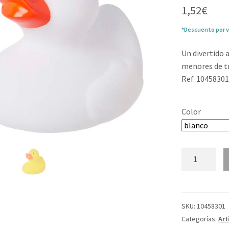
1,52
€
*Descuento por v
Un divertido 
menores de t
Ref. 1045830
Color
Pato
antiestrés
"Quack"
cantidad
SKU:
10458301
Categorías:
Art