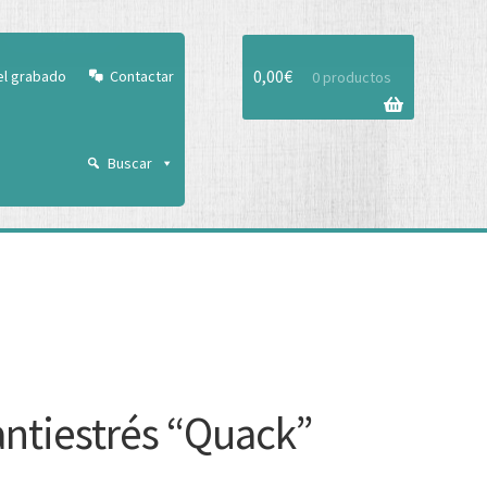
Aceptar
0,00
€
el grabado
Contactar
0 productos
Buscar
antiestrés “Quack”