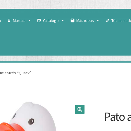
 para ofrecerte la mejor experiencia en nuestra web.
ás sobre qué cookies utilizamos o desactivarlas en los
ajustes
.
a
Marcas
Catálogo
Más ideas
Técnicas d
antiestrés “Quack”
Pato 