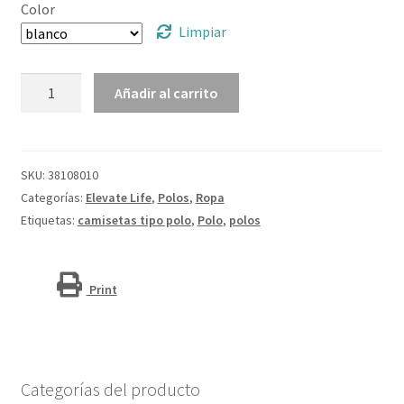
Color
Limpiar
Polo
Añadir al carrito
de
manga
corta
con
SKU:
38108010
ribete
Categorías:
Elevate Life
,
Polos
,
Ropa
para
Etiquetas:
camisetas tipo polo
,
Polo
,
polos
hombre
"Amarago"
cantidad
Print
Categorías del producto