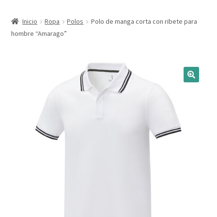
Expandi
Marcas
Inicio
Ropa
Polos
Polo de manga corta con ribete para
el
hombre “Amarago”
menú
Expandi
Catálogo
hijo
el
menú
Más ideas
hijo
Técnicas del grabado
Contactar
Buscar