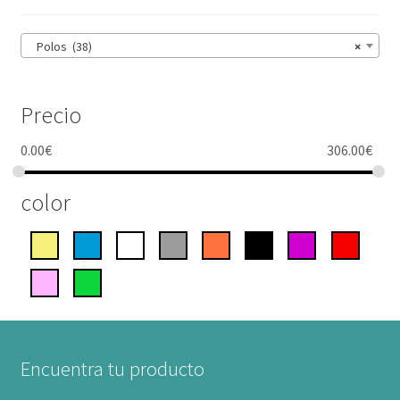
Polos (38)
×
Precio
0.00
€
306.00
€
color
Encuentra tu producto