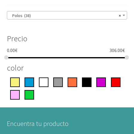
Polos (38)
×
Precio
0.00
€
306.00
€
color
Encuentra tu producto