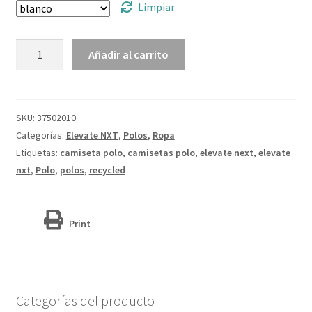
Limpiar
Polo
Añadir al carrito
de
manga
corta
de
SKU:
37502010
material
Categorías:
Elevate NXT
,
Polos
,
Ropa
reciclado
Etiquetas:
camiseta polo
,
camisetas polo
,
elevate next
,
elevate
orgánico
nxt
,
Polo
,
polos
,
recycled
para
hombre
"Beryl"
Print
cantidad
Categorías del producto