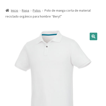
Expandi
Marcas
Inicio
Ropa
Polos
Polo de manga corta de material
el
reciclado orgánico para hombre “Beryl”
menú
Expandi
Catálogo
hijo
el
menú
Más ideas
hijo
Técnicas del grabado
Contactar
Buscar