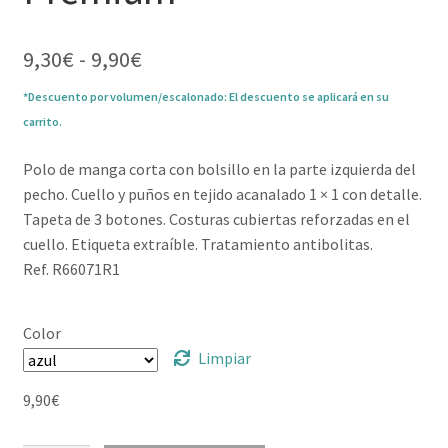
Rango
9,30
€
-
9,90
€
de
*Descuento por volumen/escalonado: El descuento se aplicará en su
precios:
carrito.
desde
9,30€
Polo de manga corta con bolsillo en la parte izquierda del
hasta
pecho. Cuello y puños en tejido acanalado 1 × 1 con detalle.
9,90€
Tapeta de 3 botones. Costuras cubiertas reforzadas en el
cuello. Etiqueta extraíble. Tratamiento antibolitas.
Ref. R66071R1
Color
Limpiar
9,90
€