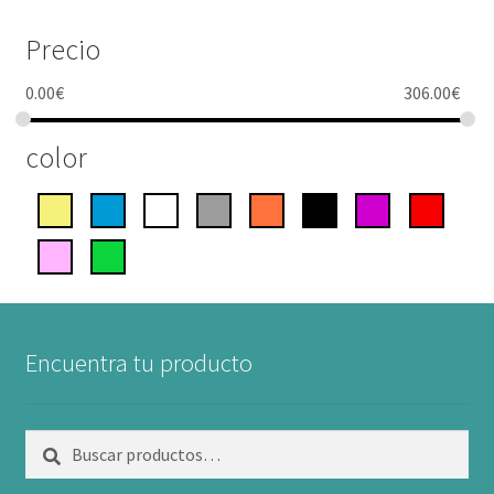
Precio
0.00
€
306.00
€
color
Encuentra tu producto
Buscar
Buscar
por: