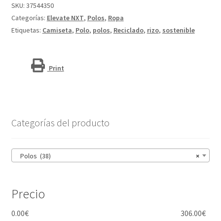
reciclado
SKU:
37544350
"Akoya"
Categorías:
Elevate NXT
,
Polos
,
Ropa
cantidad
Etiquetas:
Camiseta
,
Polo
,
polos
,
Reciclado
,
rizo
,
sostenible
Print
Categorías del producto
Polos (38)
×
Precio
0.00
€
306.00
€