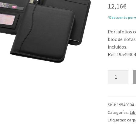
12,16
€
*Descuento por v
Portafolios c
bloc de notas
incluidos.
Ref. 1954930
Portafolios
A5
"Ebony"
cantidad
SKU:
19549304
Categorías:
Lib
Etiquetas:
carp