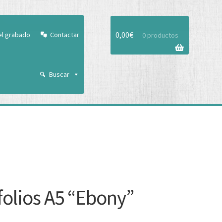
Aceptar
0,00
€
el grabado
Contactar
0 productos
Buscar
folios A5 “Ebony”