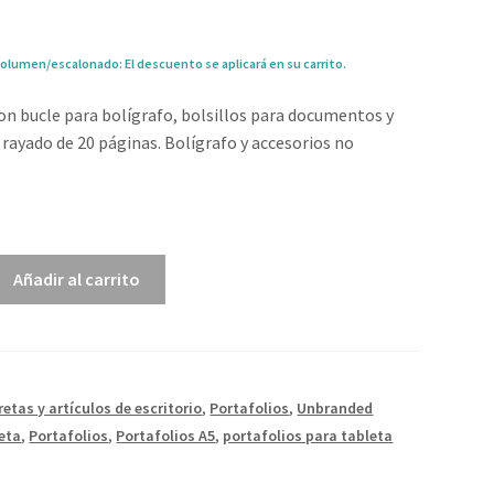
olumen/escalonado: El descuento se aplicará en su carrito.
on bucle para bolígrafo, bolsillos para documentos y
 rayado de 20 páginas. Bolígrafo y accesorios no
4
Añadir al carrito
retas y artículos de escritorio
,
Portafolios
,
Unbranded
eta
,
Portafolios
,
Portafolios A5
,
portafolios para tableta