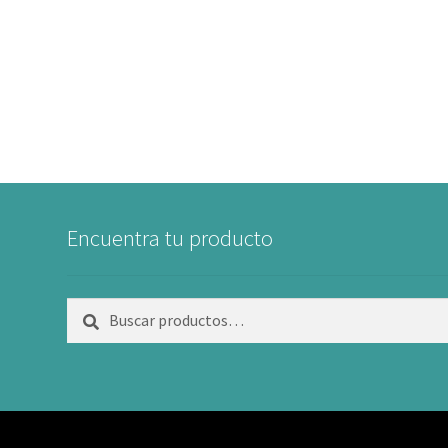
Encuentra tu producto
Buscar
Buscar
por: