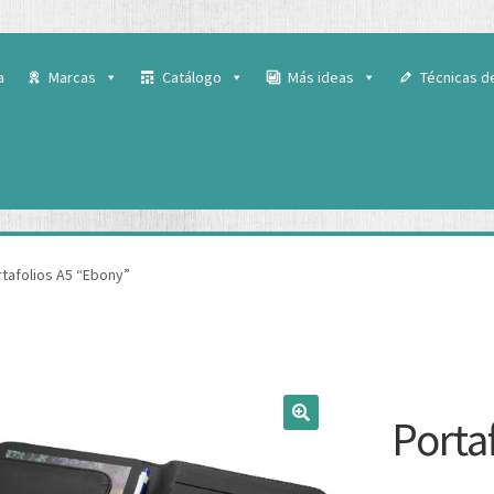
 para ofrecerte la mejor experiencia en nuestra web.
ás sobre qué cookies utilizamos o desactivarlas en los
ajustes
.
a
Marcas
Catálogo
Más ideas
Técnicas d
tafolios A5 “Ebony”
Porta