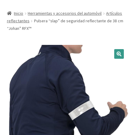
Expandi
Marcas
Inicio
Herramientas y accesorios del automóvil
Artículos
el
reflectantes
Pulsera “slap” de seguridad reflectante de 38 cm
menú
Expandi
Catálogo
“Johan” RFX™
hijo
el
menú
Más ideas
hijo
Técnicas del grabado
Contactar
Buscar