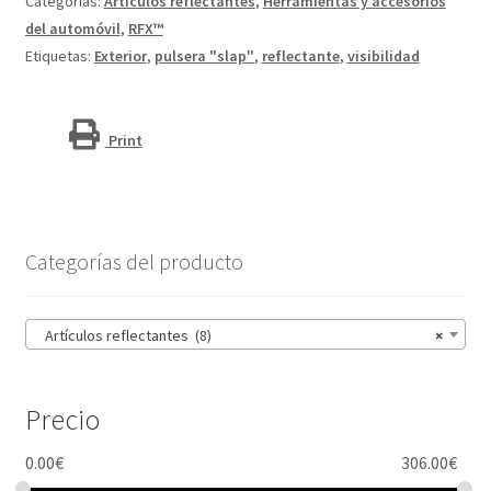
Categorías:
Artículos reflectantes
,
Herramientas y accesorios
38 cm
del automóvil
,
RFX™
"Johan"
Etiquetas:
Exterior
,
pulsera "slap"
,
reflectante
,
visibilidad
RFX™
cantidad
Print
Categorías del producto
Artículos reflectantes (8)
×
Precio
0.00
€
306.00
€