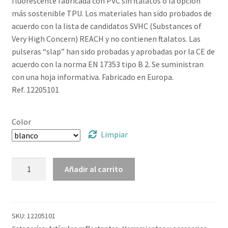
fluorescente fabricada con PVC sin ftalatos o la opción
más sostenible TPU. Los materiales han sido probados de
acuerdo con la lista de candidatos SVHC (Substances of
Very High Concern) REACH y no contienen ftalatos. Las
pulseras “slap” han sido probadas y aprobadas por la CE de
acuerdo con la norma EN 17353 tipo B 2. Se suministran
con una hoja informativa. Fabricado en Europa.
Ref. 12205101
Color
Limpiar
Pulsera
Añadir al carrito
"slap"
de
seguridad
reflectante
SKU:
12205101
de