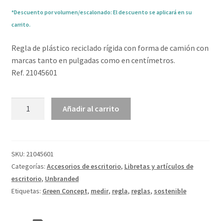
*Descuento por volumen/escalonado: El descuento se aplicará en su
carrito.
Regla de plástico reciclado rígida con forma de camión con
marcas tanto en pulgadas como en centímetros.
Ref. 21045601
Regla
Añadir al carrito
de
plástico
reciclado
con
SKU:
21045601
forma
Categorías:
Accesorios de escritorio
,
Libretas y artículos de
de
escritorio
,
Unbranded
camión
Etiquetas:
Green Concept
,
medir
,
regla
,
reglas
,
sostenible
de
15 cm