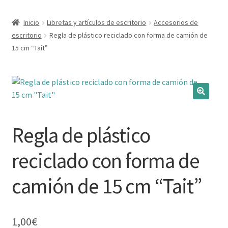
Expandi
Marcas
Inicio
Libretas y artículos de escritorio
Accesorios de
el
escritorio
Regla de plástico reciclado con forma de camión de
menú
Expandi
Catálogo
15 cm “Tait”
hijo
el
menú
Más ideas
hijo
Técnicas del grabado
Contactar
Regla de plástico
Buscar
reciclado con forma de
camión de 15 cm “Tait”
1,00
€