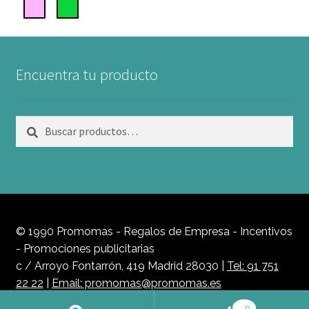
Encuentra tu producto
Buscar
Buscar
por:
© 1990 Promomas - Regalos de Empresa - Incentivos
- Promociones publicitarias
c / Arroyo Fontarrón, 419 Madrid 28030 |
Tel: 91 751
22 22
|
Email: promomas@promomas.es
Política de Privacidad
0