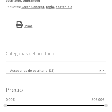
de
SKU:
21046701
15 cm
Categorías:
Accesorios de escritorio
,
Libretas y artículos de
"Refari"
escritorio
,
Unbranded
cantidad
Etiquetas:
Green Concept
,
regla
,
sostenible
Print
Categorías del producto
Accesorios de escritorio (18)
×
Precio