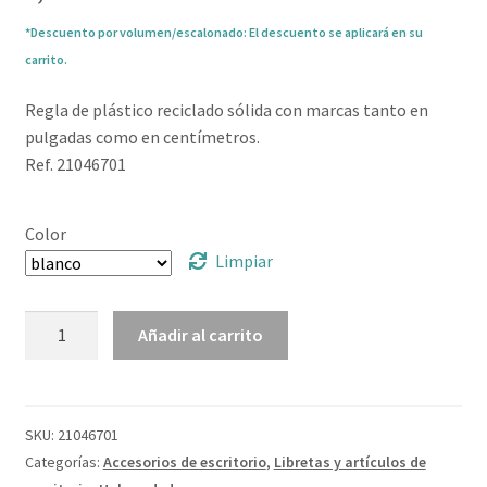
0,76
€
*Descuento por volumen/escalonado: El descuento se aplicará en su
carrito.
Regla de plástico reciclado sólida con marcas tanto en
pulgadas como en centímetros.
Ref. 21046701
Color
Limpiar
Regla
Añadir al carrito
de
plástico
reciclado