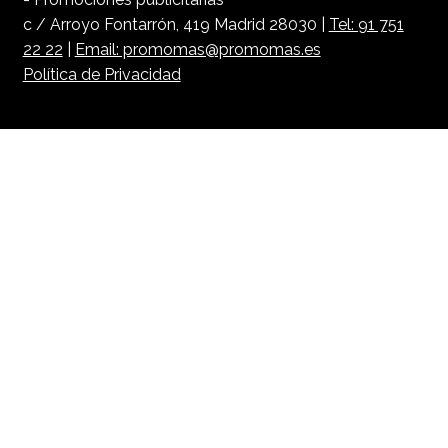
© 1990 Promomas - Regalos de Empresa - Incentivos
- Promociones publicitarias
c / Arroyo Fontarrón, 419 Madrid 28030 |
Tel: 91 751
22 22
|
Email: promomas@promomas.es
Política de Privacidad