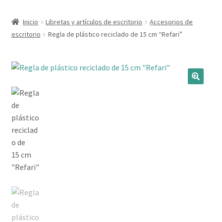
Expandi
Marcas
Inicio
Libretas y artículos de escritorio
Accesorios de
el
escritorio
Regla de plástico reciclado de 15 cm “Refari”
menú
Expandi
Catálogo
hijo
el
menú
Más ideas
hijo
Técnicas del grabado
Contactar
Buscar