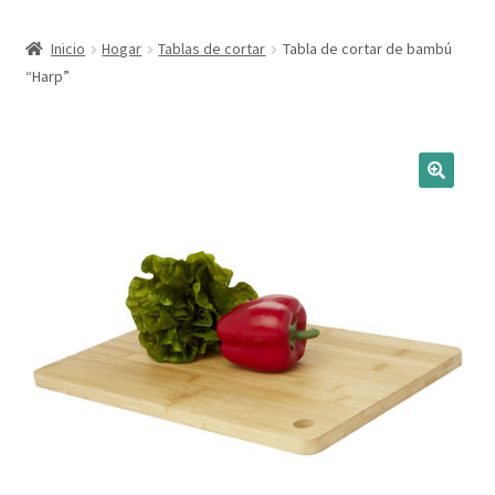
Expandi
Marcas
Inicio
Hogar
Tablas de cortar
Tabla de cortar de bambú
el
“Harp”
menú
Expandi
Catálogo
hijo
el
menú
Más ideas
hijo
Técnicas del grabado
Contactar
Buscar