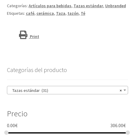
"Lilio"
Categorías:
Artículos para bebidas
,
Tazas estándar
,
Unbranded
cantidad
Etiquetas:
café
,
cerámica
,
Taza
,
tazón
,
Té
Print
Categorías del producto
Tazas estándar (31)
×
Precio
0.00
€
306.00
€