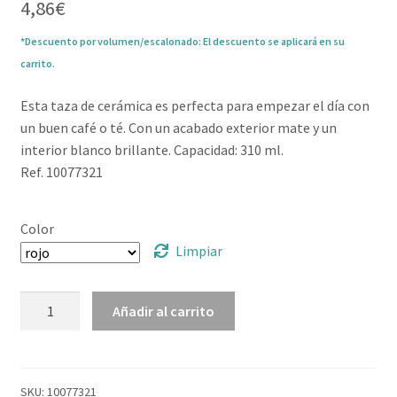
4,86
€
*Descuento por volumen/escalonado: El descuento se aplicará en su
carrito.
Esta taza de cerámica es perfecta para empezar el día con
un buen café o té. Con un acabado exterior mate y un
interior blanco brillante. Capacidad: 310 ml.
Ref. 10077321
Color
Limpiar
Taza
Añadir al carrito
de
cerámica
de
310 ml
SKU:
10077321