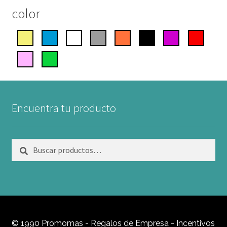
color
Encuentra tu producto
Buscar
Buscar
por:
© 1990 Promomas - Regalos de Empresa - Incentivos