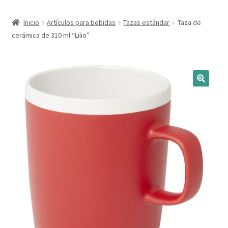
Expandi
Marcas
Inicio
Artículos para bebidas
Tazas estándar
Taza de
el
cerámica de 310 ml “Lilio”
menú
Expandi
Catálogo
hijo
el
menú
Más ideas
hijo
Técnicas del grabado
Contactar
Buscar