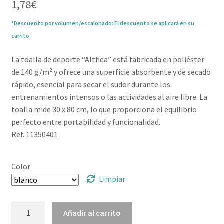
1,78
€
*Descuento por volumen/escalonado: El descuento se aplicará en su
carrito.
La toalla de deporte “Althea” está fabricada en poliéster
de 140 g/m² y ofrece una superficie absorbente y de secado
rápido, esencial para secar el sudor durante los
entrenamientos intensos o las actividades al aire libre. La
toalla mide 30 x 80 cm, lo que proporciona el equilibrio
perfecto entre portabilidad y funcionalidad.
Ref. 11350401
Color
Limpiar
Toalla
Añadir al carrito
de