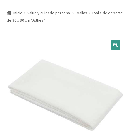
Expandi
Marcas
Inicio
Salud y cuidado personal
Toallas
Toalla de deporte
el
de 30 x 80 cm “Althea”
menú
Expandi
Catálogo
hijo
el
menú
Más ideas
hijo
Técnicas del grabado
Contactar
Buscar