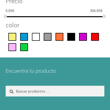
Precio
0.00
€
306.00
€
color
Encuentra tu producto
Buscar
Buscar
por: