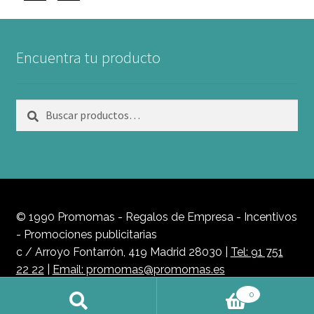
Encuentra tu producto
Buscar
Buscar
por:
© 1990 Promomas - Regalos de Empresa - Incentivos
- Promociones publicitarias
c / Arroyo Fontarrón, 419 Madrid 28030 |
Tel: 91 751
22 22
|
Email: promomas@promomas.es
Política de Privacidad
0
Buscar
Buscar