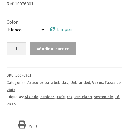
Ref. 10076301
Color
Limpiar
Vaso
Añadir al carrito
con
aislamiento
de
acero
SKU:
10076301
inoxidable
Categorías:
Artículos para bebidas
,
Unbranded
,
Vasos/Tazas de
reciclado
viaje
de
Etiquetas:
Aislado
,
bebidas
,
café
,
rcs
,
Reciclado
,
sostenible
,
Té
,
410 ml
Vaso
con
certificación
RCS
Print