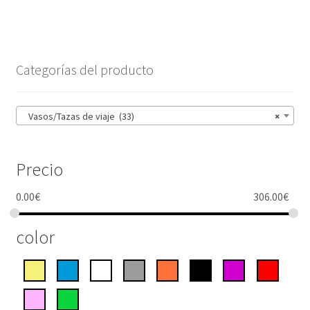
"Elwood"
cantidad
Categorías del producto
Vasos/Tazas de viaje (33)
×
Precio
0.00
€
306.00
€
color