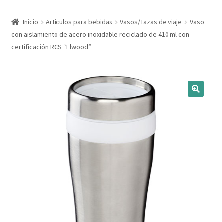
Expandi
Marcas
Inicio
Artículos para bebidas
Vasos/Tazas de viaje
Vaso
el
con aislamiento de acero inoxidable reciclado de 410 ml con
menú
Expandi
Catálogo
certificación RCS “Elwood”
hijo
el
menú
Más ideas
hijo
Técnicas del grabado
Contactar
Buscar