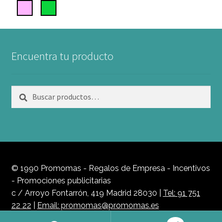
Encuentra tu producto
Buscar
Buscar
por:
© 1990 Promomas - Regalos de Empresa - Incentivos
- Promociones publicitarias
c / Arroyo Fontarrón, 419 Madrid 28030 |
Tel: 91 751
22 22
|
Email: promomas@promomas.es
Política de Privacidad