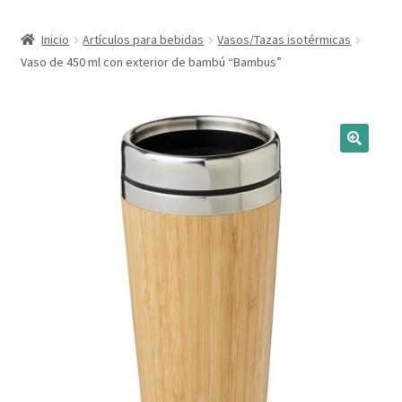
Expandi
Marcas
Inicio
Artículos para bebidas
Vasos/Tazas isotérmicas
el
Vaso de 450 ml con exterior de bambú “Bambus”
menú
Expandi
Catálogo
hijo
el
menú
Más ideas
hijo
Técnicas del grabado
Contactar
Buscar