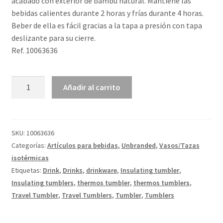
acabado con exterior de bambú natural. Mantiene las
bebidas calientes durante 2 horas y frías durante 4 horas.
Beber de ella es fácil gracias a la tapa a presión con tapa
deslizante para su cierre.
Ref. 10063636
Vaso
Añadir al carrito
de
450
ml
con
SKU:
10063636
exterior
Categorías:
Artículos para bebidas
,
Unbranded
,
Vasos/Tazas
de
isotérmicas
bambú
Etiquetas:
Drink
,
Drinks
,
drinkware
,
Insulating tumbler
,
"Bambus"
Insulating tumblers
,
thermos tumbler
,
thermos tumblers
,
cantidad
Travel Tumbler
,
Travel Tumblers
,
Tumbler
,
Tumblers