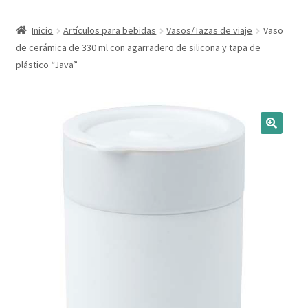
Expandi
Marcas
Inicio
Artículos para bebidas
Vasos/Tazas de viaje
Vaso
el
de cerámica de 330 ml con agarradero de silicona y tapa de
menú
Expandi
Catálogo
plástico “Java”
hijo
el
menú
Más ideas
hijo
Técnicas del grabado
Contactar
Buscar