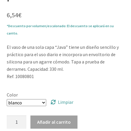
6,54
€
*Descuento por volumen/escalonado: El descuento se aplicará en su
carrito.
El vaso de una sola capa “Java” tiene un diseño sencillo y
práctico para el uso diario e incorpora un envoltorio de
silicona para un agarre cómodo. Tapa a prueba de
derrames. Capacidad: 330 ml.
Ref. 10080801
Color
Limpiar
Vaso
Añadir al carrito
de