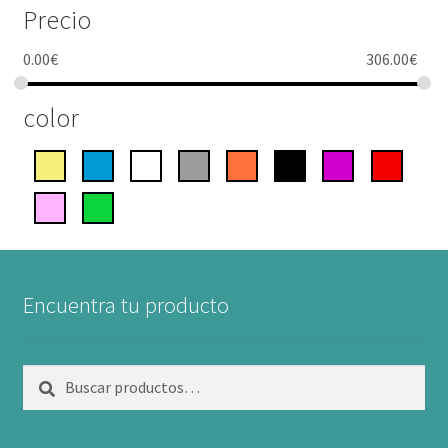
Precio
0.00
€
306.00
€
color
Encuentra tu producto
Buscar
Buscar
por: