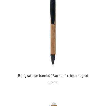
0,56€
hasta
0,72€
Bolígrafo de bambú “Borneo” (tinta negra)
0,60
€