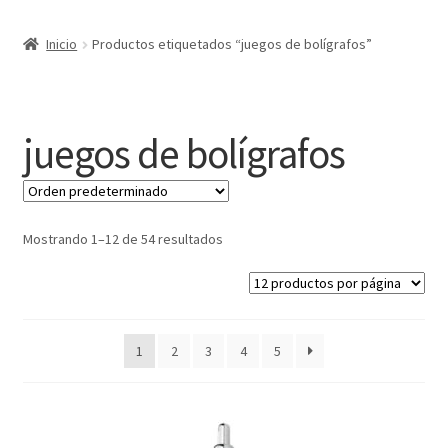
Expandi
Marcas
Inicio
Productos etiquetados “juegos de bolígrafos”
el
menú
Expandi
Catálogo
hijo
el
menú
Más ideas
juegos de bolígrafos
hijo
Técnicas del grabado
Contactar
Mostrando 1–12 de 54 resultados
Buscar
1
2
3
4
5