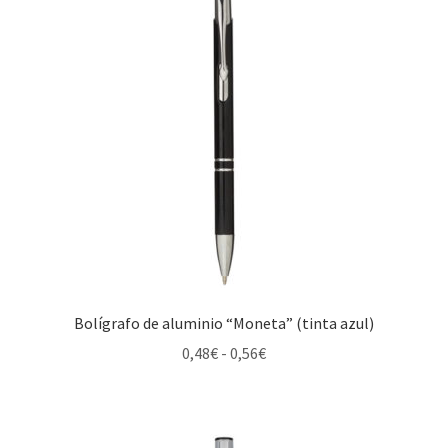
Bolígrafo de aluminio “Moneta” (tinta azul)
Rango
0,48
€
-
0,56
€
de
precios:
desde