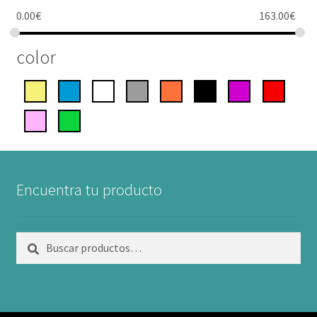
0.00
€
163.00
€
color
Encuentra tu producto
Buscar
Buscar
por: