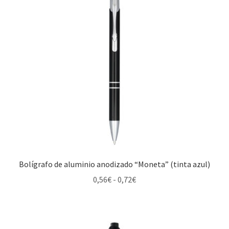
0,48€
hasta
0,56€
Bolígrafo de aluminio anodizado “Moneta” (tinta azul)
Rango
0,56
€
-
0,72
€
de
precios:
desde