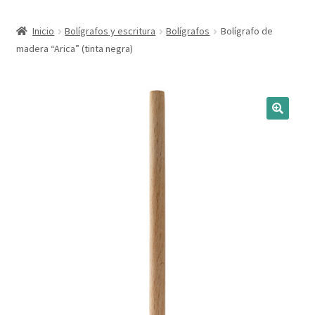
Expandi
Marcas
Inicio
Bolígrafos y escritura
Bolígrafos
Bolígrafo de
el
madera “Arica” (tinta negra)
menú
Expandi
Catálogo
hijo
el
menú
Más ideas
hijo
Técnicas del grabado
Contactar
Buscar