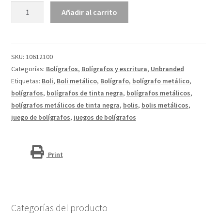
Bolígrafo
Añadir al carrito
de
madera
"Arica"
(tinta
SKU:
10612100
negra)
Categorías:
Bolígrafos
,
Bolígrafos y escritura
,
Unbranded
cantidad
Etiquetas:
Boli
,
Boli metálico
,
Bolígrafo
,
bolígrafo metálico
,
bolígrafos
,
bolígrafos de tinta negra
,
bolígrafos metálicos
,
bolígrafos metálicos de tinta negra
,
bolis
,
bolis metálicos
,
juego de bolígrafos
,
juegos de bolígrafos
Print
Categorías del producto