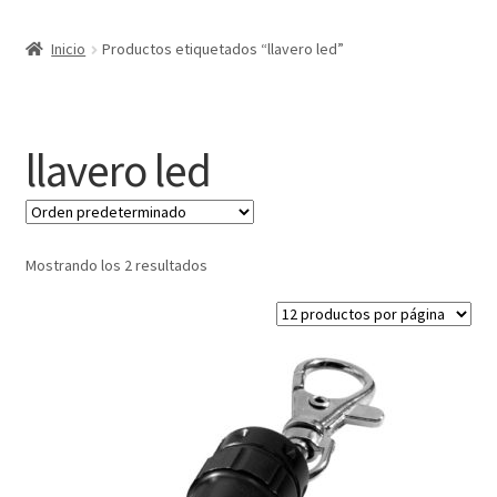
Expandi
Marcas
Inicio
Productos etiquetados “llavero led”
el
menú
Expandi
Catálogo
hijo
el
menú
Más ideas
llavero led
hijo
Técnicas del grabado
Contactar
Mostrando los 2 resultados
Buscar