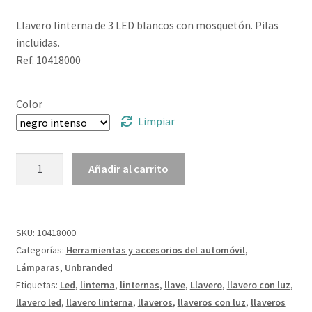
Llavero linterna de 3 LED blancos con mosquetón. Pilas
incluidas.
Ref. 10418000
Color
Limpiar
Llavero
Añadir al carrito
linterna
3
LED
"Astro"
SKU:
10418000
cantidad
Categorías:
Herramientas y accesorios del automóvil
,
Lámparas
,
Unbranded
Etiquetas:
Led
,
linterna
,
linternas
,
llave
,
Llavero
,
llavero con luz
,
llavero led
,
llavero linterna
,
llaveros
,
llaveros con luz
,
llaveros