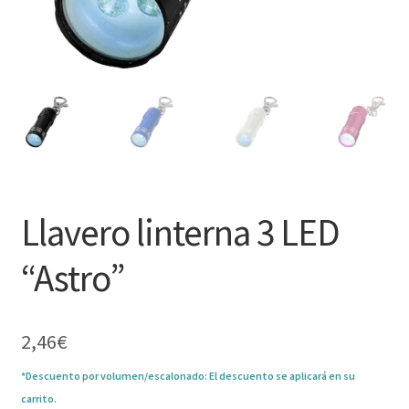
Llavero linterna 3 LED
“Astro”
2,46
€
*Descuento por volumen/escalonado: El descuento se aplicará en su
carrito.