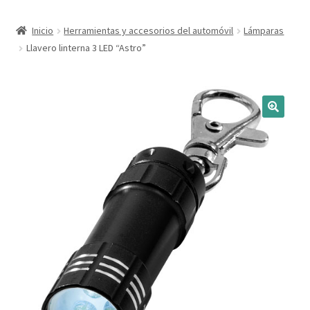
Expandi
Marcas
Inicio
Herramientas y accesorios del automóvil
Lámparas
el
Llavero linterna 3 LED “Astro”
menú
Expandi
Catálogo
hijo
el
menú
Más ideas
hijo
Técnicas del grabado
Contactar
Buscar