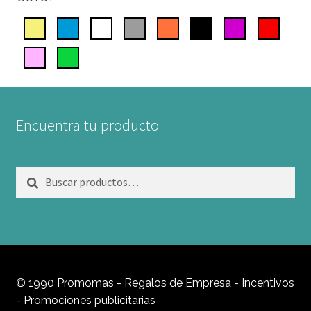
Encuentra tu producto
Buscar
Buscar
por:
© 1990 Promomas - Regalos de Empresa - Incentivos
- Promociones publicitarias