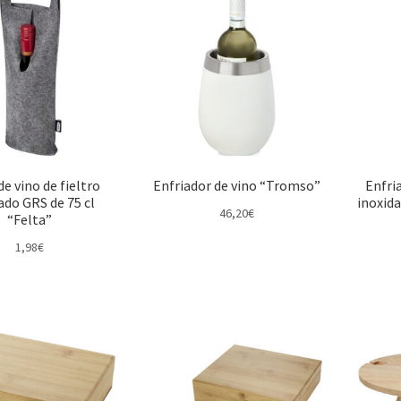
de vino de fieltro
Enfriador de vino “Tromso”
Enfri
lado GRS de 75 cl
inoxida
46,20
€
“Felta”
1,98
€