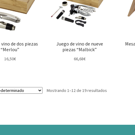
 vino de dos piezas
Juego de vino de nueve
Mesa
“Merlou”
piezas “Malbick”
16,50
€
66,68
€
Mostrando 1–12 de 19 resultados