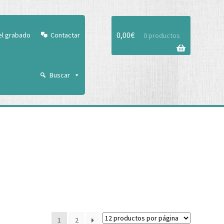
Aceptar
0,00
€
el grabado
Contactar
0 productos
Buscar
1
2