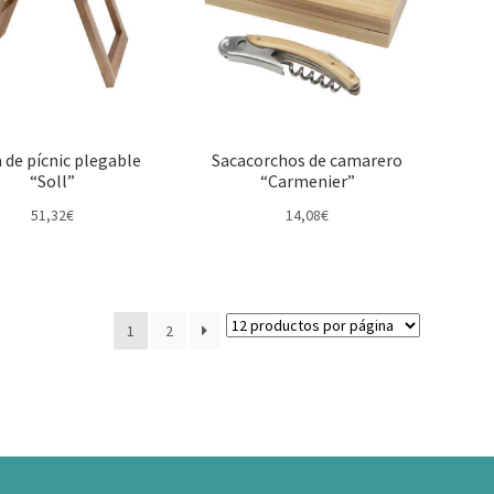
 de pícnic plegable
Sacacorchos de camarero
“Soll”
“Carmenier”
51,32
€
14,08
€
1
2