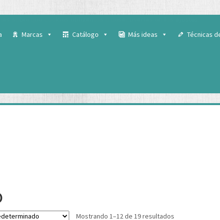
 para ofrecerte la mejor experiencia en nuestra web.
ás sobre qué cookies utilizamos o desactivarlas en los
ajustes
.
a
Marcas
Catálogo
Más ideas
Técnicas d
o
Mostrando 1–12 de 19 resultados