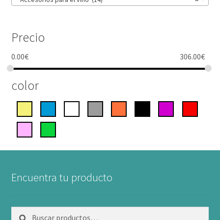
Precio
0.00
€
306.00
€
color
Encuentra tu producto
Buscar
Buscar