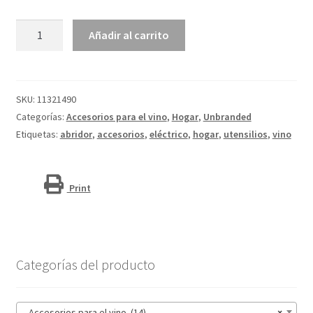
Abridor
Añadir al carrito
eléctrico
de
vino
"Chabli"
SKU:
11321490
cantidad
Categorías:
Accesorios para el vino
,
Hogar
,
Unbranded
Etiquetas:
abridor
,
accesorios
,
eléctrico
,
hogar
,
utensilios
,
vino
Print
Categorías del producto
Accesorios para el vino (14)
×