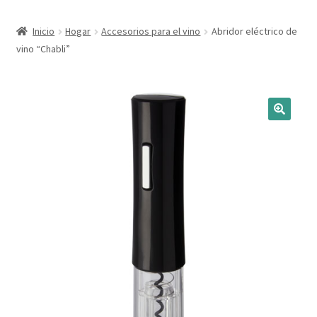
Expandi
Marcas
Inicio
Hogar
Accesorios para el vino
Abridor eléctrico de
el
vino “Chabli”
menú
Expandi
Catálogo
hijo
el
menú
Más ideas
hijo
Técnicas del grabado
Contactar
Buscar