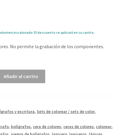
olumen/escalonado: El descuento se aplicará en su carrito.
lores. No permite la grabación de los componentes.
0
Añadir al carrito
ígrafos y escritura
,
Sets de colorear / sets de color
,
grafo
,
bolígrafos
,
cera de colores
,
ceras de colores
,
colorear
,
rafos
,
juegos de bolígrafos
,
lapicero
,
lapiceros
,
lápices
,