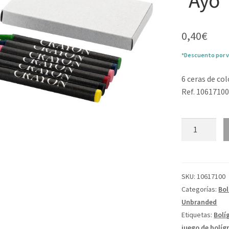
“Ayo”
0,40
€
*Descuento por v
6 ceras de co
Ref. 1061710
Set
de
6
pinturas
de
SKU:
10617100
cera
Categorías:
Bol
"Ayo"
Unbranded
cantidad
Etiquetas:
Bolí
juego de bolíg