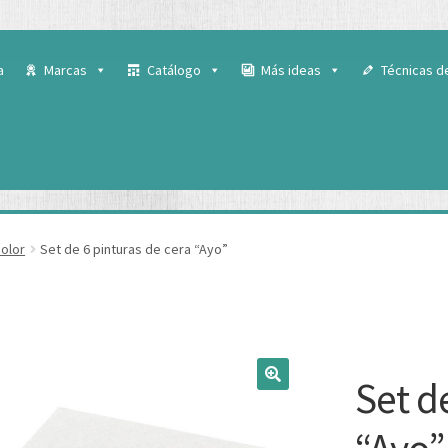
 para ofrecerte la mejor experiencia en nuestra web.
ás sobre qué cookies utilizamos o desactivarlas en los
ajustes
.
a
Marcas
Catálogo
Más ideas
Técnicas d
color
Set de 6 pinturas de cera “Ayo”
Set d